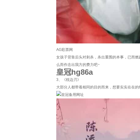
AG彩票网
女孩子背靠后头对刺杀，杀出重围的本事，已而燃
么而作念出我方的费力吧~
皇冠hg86a
3、《枕边刃‎》
大部分人都带着相同的目的而来，想要实实在在的