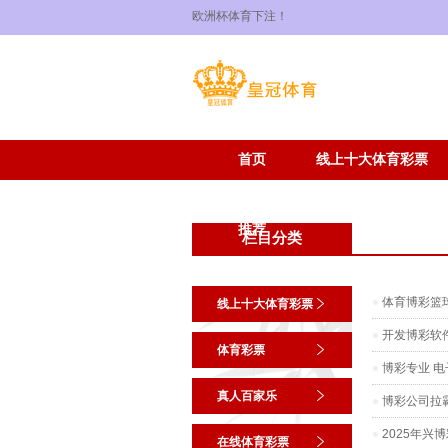
欧洲杯体育下注！
首页
线上十大体育彩票
亚洲十大足球平台
推荐正规博彩平台
推荐
栏目分类
体育博彩篮球
线上十大体育彩票
开发博彩软件违
体育彩票
博彩专业 
真人百家乐
博彩公司拉
2025年兴博
在线体育彩票