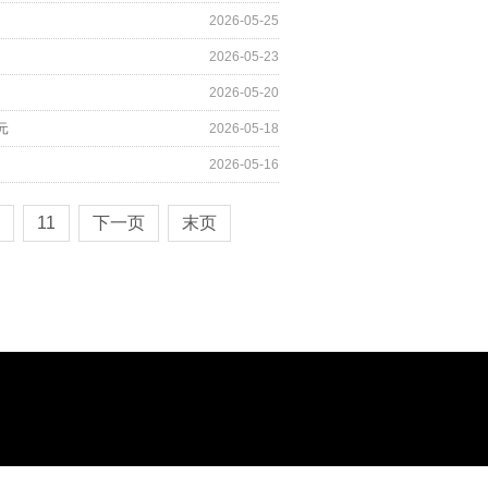
2026-05-25
2026-05-23
2026-05-20
元
2026-05-18
2026-05-16
11
下一页
末页