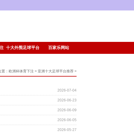
注
十大外围足球平台
百家乐网站
位置：
欧洲杯体育下注
>
亚洲十大足球平台推荐
>
2026-07-04
2026-06-23
2026-06-09
2026-06-05
2026-05-27