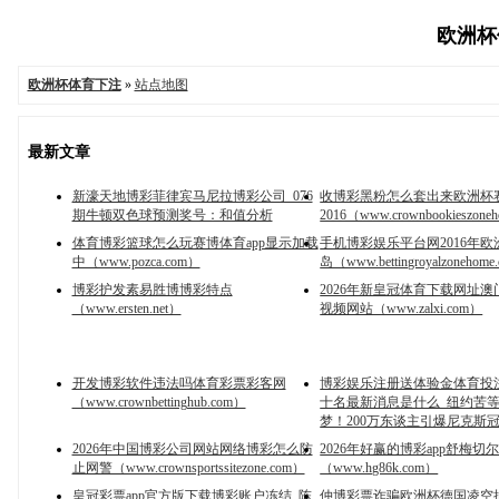
欧洲杯体
欧洲杯体育下注
»
站点地图
最新文章
新濠天地博彩菲律宾马尼拉博彩公司_076
收博彩黑粉怎么套出来欧洲杯
期牛顿双色球预测奖号：和值分析
2016（www.crownbookieszone
体育博彩篮球怎么玩赛博体育app显示加载
手机博彩娱乐平台网2016年
中（www.pozca.com）
岛（www.bettingroyalzonehom
博彩护发素易胜博博彩特点
2026年新皇冠体育下载网址
（www.ersten.net）
视频网站（www.zalxi.com）
开发博彩软件违法吗体育彩票彩客网
博彩娱乐注册送体验金体育投注
（www.crownbettinghub.com）
十名最新消息是什么_纽约苦等
梦！200万东谈主引爆尼克斯
2026年中国博彩公司网站网络博彩怎么防
2026年好赢的博彩app舒梅切尔
止网警（www.crownsportssitezone.com）
（www.hg86k.com）
皇冠彩票app官方版下载博彩账户冻结_陈
仲博彩票诈骗欧洲杯德国凌空