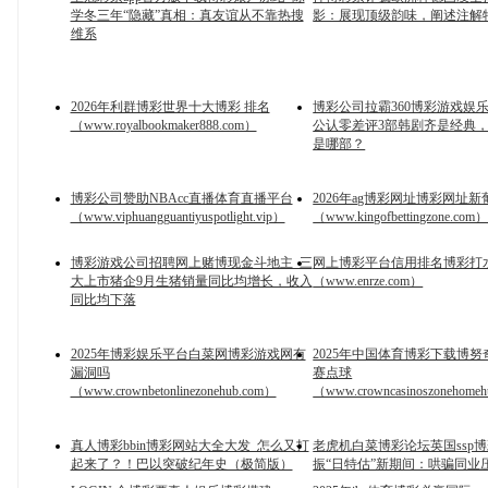
学冬三年“隐藏”真相：真友谊从不靠热搜
影：展现顶级韵味，阐述注解
维系
2026年利群博彩世界十大博彩 排名
博彩公司拉霸360博彩游戏娱
（www.royalbookmaker888.com）
公认零差评3部韩剧齐是经典
是哪部？
博彩公司赞助NBAcc直播体育直播平台
2026年ag博彩网址博彩网址新
（www.viphuangguantiyuspotlight.vip）
（www.kingofbettingzone.com
博彩游戏公司招聘网上赌博现金斗地主_三
网上博彩平台信用排名博彩打
大上市猪企9月生猪销量同比均增长，收入
（www.enrze.com）
同比均下落
2025年博彩娱乐平台白菜网博彩游戏网有
2025年中国体育博彩下载博
漏洞吗
赛点球
（www.crownbetonlinezonehub.com）
（www.crowncasinoszonehome
真人博彩bbin博彩网站大全大发_怎么又打
老虎机白菜博彩论坛英国ssp博
起来了？！巴以突破纪年史（极简版）
振“日特估”新期间：哄骗同业