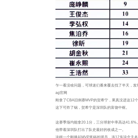
乍一看没啥问题，可球迷们番来覆去找了半天，发
ag官网
刚拿了CBA旧例赛MVP的贺希宁，果真没进这12
这下可炸了锅，贺希宁是深圳队的富饶中枢。
这赛季场均能拿20.1分，三分球射中率高达41.6%
他带着深圳队打出了队史最好的收成之一。
这样一个刚捧起MVP奖杯的球员，连12东说念主