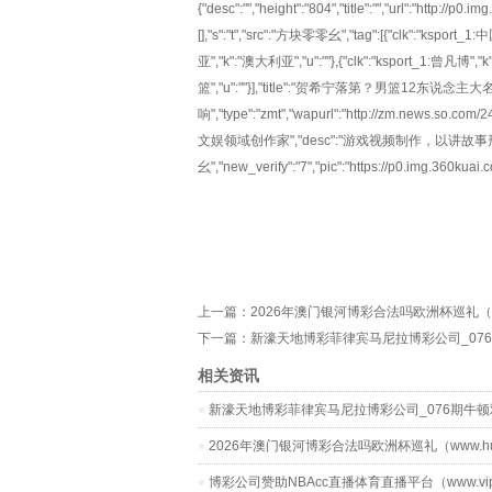
{"desc":"","height":"804","title":"","url":"http:
[],"s":"t","src":"方块零零幺","tag":[{"clk":"ksport_1:
亚","k":"澳大利亚","u":""},{"clk":"ksport_1:曾凡博","k"
篮","u":""}],"title":"贺希宁落第？男篮12
响","type":"zmt","wapurl":"http://zm.news.so.c
文娱领域创作家","desc":"游戏视频制作，以讲故事形貌记载成长经过
幺","new_verify":"7","pic":"https://p0.img.360kuai.
上一篇：
2026年澳门银河博彩合法吗欧洲杯巡礼（www.h
下一篇：
新濠天地博彩菲律宾马尼拉博彩公司_07
相关资讯
新濠天地博彩菲律宾马尼拉博彩公司_076期牛
2026年澳门银河博彩合法吗欧洲杯巡礼（www.huang
博彩公司赞助NBAcc直播体育直播平台（www.viphuang