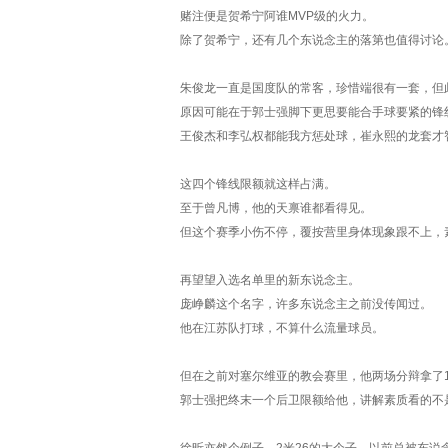
赌注便是贺希宁阿谁MVP级的火力。
除了贺希宁，还有几个东说念主的落第也值得讨论
朱俊龙一直是国度队的常客，珍惜端很有一套，但
原因可能在于郭士强脚下更思要能合手球要紧的锋
王俊杰和李弘权都能我方惩处球，崔永熙的龙套才
这四个锋线限额就这样占满。
至于曾凡博，他的天禀谁都看得见。
但这个赛季小伤不停，覆按营里身体现象跟不上，
再望望入选名单里的新东说念主。
庞峥麟这个名字，许多东说念主之前没传闻过。
他在江苏队打球，不算什么流量球员。
但在之前对塞尔维亚的教会赛里，他两场分辩拿了1
郭士强把终末一个后卫限额给他，讲解素质看的不