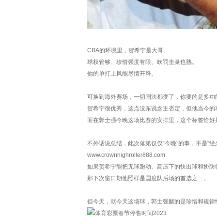
CBA的环境里，贺希宁是大哥。
球权管够、珍惜强度有限、吹罚圭臬也熟。
他的单打上风能尽情开释。
可换到海外赛场，一切国法都变了，你要的是多功
贺希宁很优秀，这点没东说念主否定，但他当今的
而在郭士强今晚这场比赛的安排里，这个标签恰好
不外话说总结，此次落第仅仅“今晚”的事，不是“经
www.crownhighroller888.com
如果贺希宁能把无球跑动、高压下的快出球和协防
那下次窗口期他照样是国度队后场的首选之一。
但今天，就今天这场球，郭士强赌的是珍惜和规律