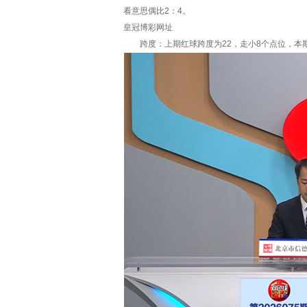
看意思偶比2：4。
皇冠博彩网址
跨度：上期红球跨度为22，走小8个点位，本期