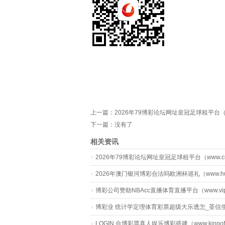
上一篇：
2026年79博彩论坛网址皇冠足球租平台（www.c
下一篇：没有了
相关资讯
2026年79博彩论坛网址皇冠足球租平台（www.crownh
2026年澳门银河博彩合法吗欧洲杯巡礼（www.huang
博彩公司赞助NBAcc直播体育直播平台（www.viphuang
博彩业 统计学定理体育彩票超级大乐透怎_荃信
LOGIN 合博彩票真人娱乐博彩搭建（www.kingofod