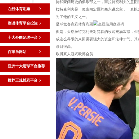
待和豪阔历史的俱乐部之一，而拉特克利夫的意图
在线体育彩票
拉特克利夫是一位豪阔宏愿的商东说念主，一直以
为了他的主义之一。
靠谱体育平台投注
足球竞赛竞彩体育彩票
但是，天然拉特克利夫对曼联的收购充满宏愿，但
十大外围足球平台
成这么界限的来回需要强大的资金和法律才气。其
条目很高。
百家乐网站
欧博真人游戏
欧博会员
亚洲十大足球平台推荐
推荐正规博彩平台