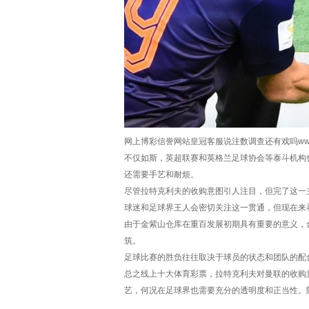
网上博彩信誉网站皇冠客服说注数调查还有戏吗www.queen
不仅如斯，英超联赛和英格兰足球协会等泰斗机构
还需要手艺和耐烦。
尽管拉特克利夫的收购意图引人注目，但完了这一
球迷和足球界王人会密切关注这一贯通，但现在来
由于金紫山仓库在重百发展初期具有重要的意义，
筑。
足球比赛的胜负往往取决于球员的状态和团队的配
总之线上十大体育彩票，拉特克利夫对曼联的收购
艺，何况在足球界也需要充分的透明度和正当性。