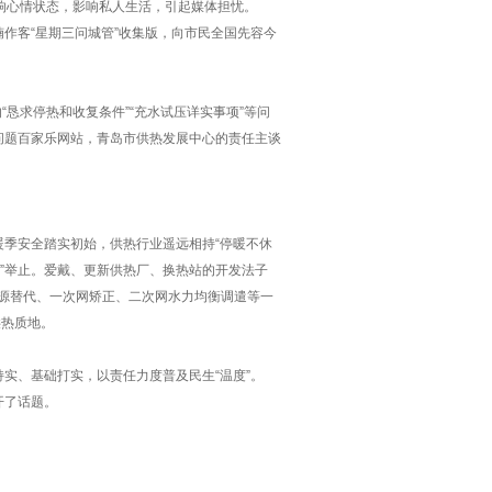
影响心情状态，影响私人生活，引起媒体担忧。
作客“星期三问城管”收集版，向市民全国先容今
恳求停热和收复条件”“充水试压详实事项”等问
问题百家乐网站，青岛市供热发展中心的责任主谈
暖季安全踏实初始，供热行业遥远相持“停暖不休
”举止。爱戴、更新供热厂、换热站的开发法子
热源替代、一次网矫正、二次网水力均衡调遣等一
供热质地。
持实、基础打实，以责任力度普及民生“温度”。
开了话题。