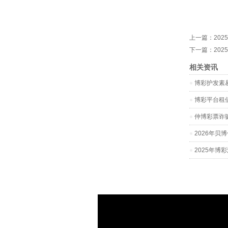
上一篇：
202
下一篇：
202
相关资讯
博彩护发素易胜
博彩平台租借中
仲博彩票诈
2026年贝博
2025年博