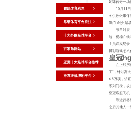
足球传奇一场
在线体育彩票
10月11日
冬供热做事保
靠谱体育平台投注
澳门 金沙 赌
节目时辰，“
十大外围足球平台
题，杨楠在线
主员详实纪录
百家乐网站
博彩游戏怎么
皇冠hg
亚洲十大足球平台推荐
在上线历程中
工”，针对高
推荐正规博彩平台
4.6万项，
系列门径，攻
皇冠客服飞机：@s
靠近行将到来
之后其他人一