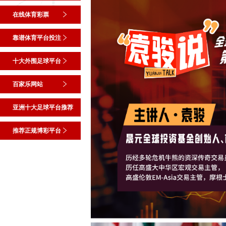
在线体育彩票
靠谱体育平台投注
十大外围足球平台
百家乐网站
亚洲十大足球平台推荐
推荐正规博彩平台