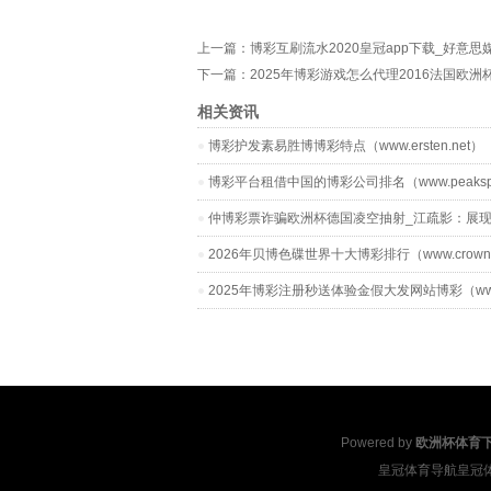
上一篇：
博彩互刷流水2020皇冠app下载_好意思
下一篇：
2025年博彩游戏怎么代理2016法国欧洲杯壁
相关资讯
博彩护发素易胜博博彩特点（www.ersten.net）
博彩平台租借中国的博彩公司排名（www.peaksport
仲博彩票诈骗欧洲杯德国凌空抽射_江疏影：展
2026年贝博色碟世界十大博彩排行（www.crownwin
2025年博彩注册秒送体验金假大发网站博彩（www.b
Powered by
欧洲杯体育
皇冠体育导航
皇冠