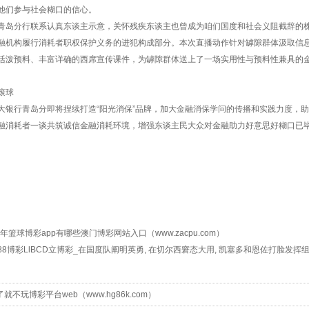
他们参与社会糊口的信心。
分行联系认真东谈主示意，关怀残疾东谈主也曾成为咱们国度和社会义阻截辞的株
融机构履行消耗者职权保护义务的进犯构成部分。本次直播动作针对罅隙群体汲取信
活泼预料、丰富详确的西席宣传课件，为罅隙群体送上了一场实用性与预料性兼具的
滚球
行青岛分即将捏续打造“阳光消保”品牌，加大金融消保学问的传播和实践力度，助
融消耗者一谈共筑诚信金融消耗环境，增强东谈主民大众对金融助力好意思好糊口已
5年篮球博彩app有哪些澳门博彩网站入口（www.zacpu.com）
B88博彩LlBCD立博彩_在国度队阐明英勇, 在切尔西窘态大用, 凯塞多和恩佐打脸发挥组
不玩博彩平台web（www.hg86k.com）