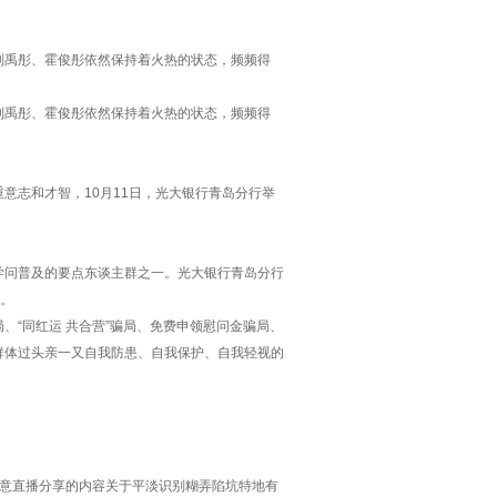
刘禹彤、霍俊彤依然保持着火热的状态，频频得
刘禹彤、霍俊彤依然保持着火热的状态，频频得
志和才智，10月11日，光大银行青岛分行举
问普及的要点东谈主群之一。光大银行青岛分行
享。
“同红运 共合营”骗局、免费申领慰问金骗局、
群体过头亲一又自我防患、自我保护、自我轻视的
示意直播分享的内容关于平淡识别糊弄陷坑特地有