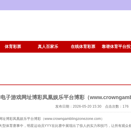
体育彩票
真人百家乐
在线体育彩票
靠谱体育平台投
电子游戏网址博彩凤凰娱乐平台博彩（www.crowngamblin
发布日期：2026-05-20 15:30 点击次数：176
址博彩凤凰娱乐平台博彩（www.crowngamblingzonezone.com）
大型体育赛事中，明星运动员YYY在比赛中展现出了惊人的实力和技巧，让所有观众