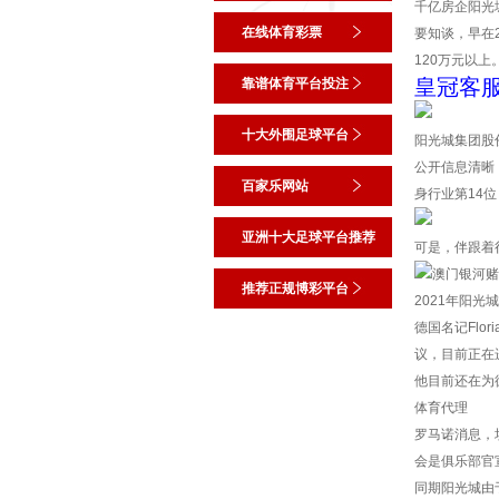
千亿房企阳光
在线体育彩票
要知谈，早在
120万元以上
皇冠客服
靠谱体育平台投注
十大外围足球平台
阳光城集团股
公开信息清晰，
百家乐网站
身行业第14位
亚洲十大足球平台推荐
可是，伴跟着
推荐正规博彩平台
2021年阳光
德国名记Flo
议，目前正在
他目前还在为
体育代理
罗马诺消息，
会是俱乐部官
同期阳光城由