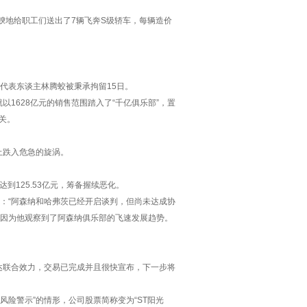
膏腴地给职工们送出了7辆飞奔S级轿车，每辆造价
代表东谈主林腾蛟被秉承拘留15日。
以1628亿元的销售范围踏入了“千亿俱乐部”，置
大关。
上跌入危急的旋涡。
达到125.53亿元，筹备握续恶化。
者透露：“阿森纳和哈弗茨已经开启谈判，但尚未达成协
因为他观察到了阿森纳俱乐部的飞速发展趋势。
达联合效力，交易已完成并且很快宣布，下一步将
风险警示”的情形，公司股票简称变为“ST阳光