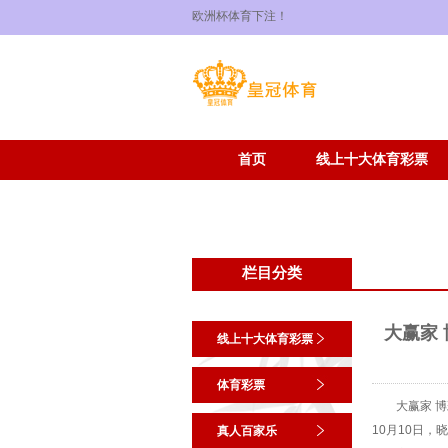
欧洲杯体育下注！
首页
线上十大体育彩票
亚洲十大足球平台
推荐正规博彩平台
推荐
栏目分类
大赢家
线上十大体育彩票
体育彩票
大赢家 
10月10日
真人百家乐