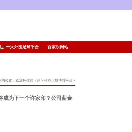
注
十大外围足球平台
百家乐网站
你的位置：
欧洲杯体育下注
>
推荐正规博彩平台
>
行将成为下一个许家印？公司薪金