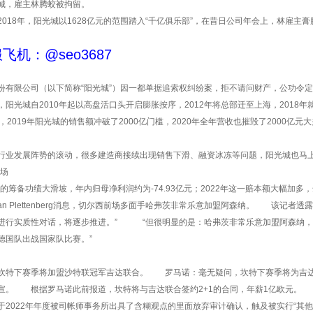
城，雇主林腾蛟被拘留。
2018年，阳光城以1628亿元的范围踏入“千亿俱乐部”，在昔日公司年会上，林雇主
。
飞机：@seo3687
份有限公司（以下简称“阳光城”）因一都单据追索权纠纷案，拒不请问财产，公功令定
阳光城自2010年起以高盘活口头开启膨胀按序，2012年将总部迁至上海，2018年就
，2019年阳光城的销售额冲破了2000亿门槛，2020年全年营收也摧毁了2000亿元
行业发展阵势的滚动，很多建造商接续出现销售下滑、融资冰冻等问题，阳光城也马
城的筹备功绩大滑坡，年内归母净利润约为-74.93亿元；2022年这一赔本额大幅加多，
rian Plettenberg消息，切尔西前场多面手哈弗茨非常乐意加盟阿森纳。 该记
进行实质性对话，将逐步推进。” “但很明显的是：哈弗茨非常乐意加盟阿森纳，
德国队出战国家队比赛。”
坎特下赛季将加盟沙特联冠军吉达联合。 罗马诺：毫无疑问，坎特下赛季将为吉
宣。 根据罗马诺此前报道，坎特将与吉达联合签约2+1的合同，年薪1亿欧元。
于2022年年度被司帐师事务所出具了含糊观点的里面放弃审计确认，触及被实行“其他