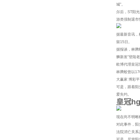
城”。
尔后，ST阳
游类强制退市
据最新音讯，
留15日。
据报谈，林腾
狮新发”登陆
欧博代理
皇冠
林腾蛟曾以17
大赢家 博彩
可是，跟着阳
爱失约。
皇冠hg
现在尚不明晰
对此事件，阳
法院消亡关系
可是，尽管阳