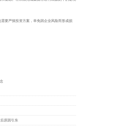
也需要严慎投资方案，幸免因企业风险而形成损
念
背后原因引东