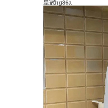
皇冠hg86a