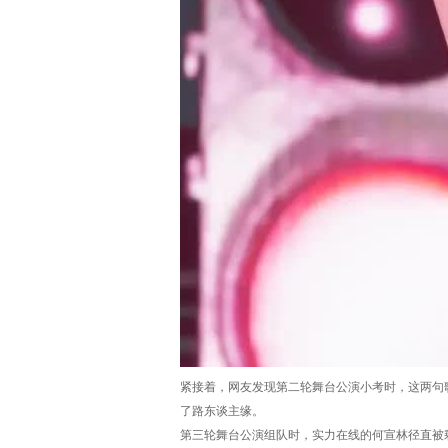
紧接着，网友发现第二轮舞台公演小考时，这两句
了路东谈主缘。
第三轮舞台公演组队时，实力在线的何宣林径直被