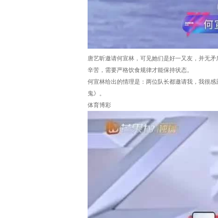
唐艺昕邀请何宣林，可见她们是好一又友，并无矛
辛苦，需要严格饮食规律才能保持状态。
何宣林给出的情理是：两位队长都邀请我，我很感
鬼》。
体育博彩