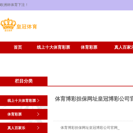
欧洲杯体育下注！
首页
线上十大体育彩票
体育彩票
真人百家
亚洲十大足球平台
推荐正规博彩平台
推荐
栏目分类
体育博彩担保网址皇冠博彩公司官
线上十大体育彩票
体育彩票
体育博彩担保网址皇冠博彩公司官网_
真人百家乐