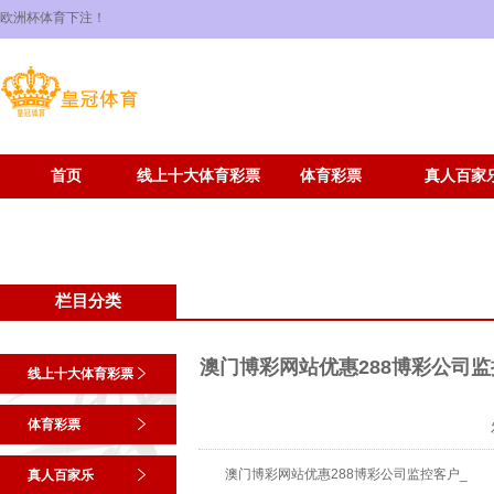
欧洲杯体育下注！
首页
线上十大体育彩票
体育彩票
真人百家
亚洲十大足球平台
推荐正规博彩平台
推荐
栏目分类
澳门博彩网站优惠288博彩公司
线上十大体育彩票
体育彩票
澳门博彩网站优惠288博彩公司监控客户_
真人百家乐