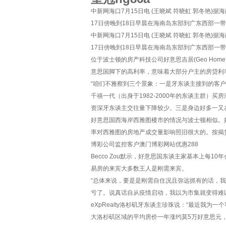
中新网海口7月15日电 (王晓斌 符晓虹 郭冬艳
17日傍晚到18日早晨在海南岛东部到广东西部一
中新网海口7月15日电 (王晓斌 符晓虹 郭冬艳
17日傍晚到18日早晨在海南岛东部到广东西部一
位于波士顿的房产科技公司好意思吉居(Geo Ho
意思国脚下的高利率，意味着大部分户主的房贷利率
“咱们不雅察到三个景象：一是牙东谈主接到的客
千禧一代（出身于1982-2000年的东谈主群）买房
资深牙东谈主交往量下降较少。三是身边好多一又
好意思国西海岸西雅图楼市的情况与波士顿相似。好意思国
率对西雅图的房地产成交量影响照旧很大的。按揭贷
博彩公司监控客户澳门博彩网站优惠288
Becco Zou默示，好意思国东谈主家基本上每
易房的来宾大多数王人是刚需来宾。
“总体来说，要是是刚需自住况且弥远抓有的话，
亏了。说真话自从疫情启动，我以为市集就变得难
eXpRealty洛杉矶牙东谈主珍珠说：“最近我为
大洛杉矶区域的平均房价一年涨约莫5万好意思元