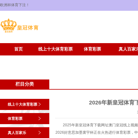
欧洲杯体育下注！
首页
线上十大体育彩票
体育彩票
真人百家
亚洲十大足球平台
推荐正规博彩平台
推荐
栏目分类
2026年新皇冠体育下
线上十大体育彩票
体育彩票
2025年新皇冠体育下载网址澳门皇冠线上视频网站
2026好意思加墨寰宇杯正在火热进行体育彩票
真人百家乐