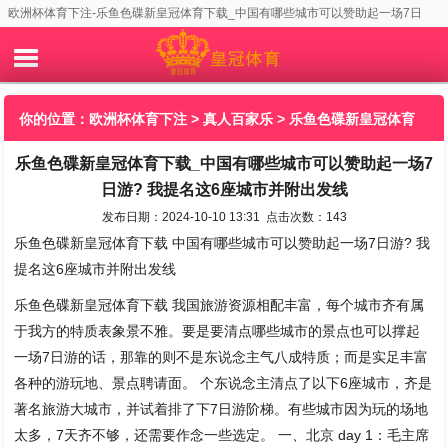
欧洲杯体育下注-乐鱼色碟新皇冠体育下载_中国有哪些城市可以赞助起一场7日
游? 我提名这6座城市并附出发线
你的位置：
欧洲杯体育下注
>
真人百家乐
> 乐鱼色碟新皇冠体育
乐鱼色碟新皇冠体育下载_中国有哪些城市可以赞助起一场7
下载_中国有哪些城市可以赞助起一场7日游? 我提名这6座城市并
日游? 我提名这6座城市并附出发线
附出发线
发布日期：2024-10-10 13:31 点击次数：143
乐鱼色碟新皇冠体育下载 中国有哪些城市可以赞助起一场7日游? 我
提名这6座城市并附出发线
乐鱼色碟新皇冠体育下载 我国旅游资源相配丰富，每个城市齐有属
于我方的特质表象景不雅。要是要清点哪些城市的景点也可以撑起
一场7日游的话，那靠的则不是东说念主气八成特质；而是实足丰富
各种的游玩地、景点聘请面。 个东说念主清点了以下6座城市，齐是
著名旅游大城市，并试着排了下7日游阶梯。有些城市因为玩的场地
太多，7天齐不够，还需要作念一些选定。 一、北京 day 1：毛主席