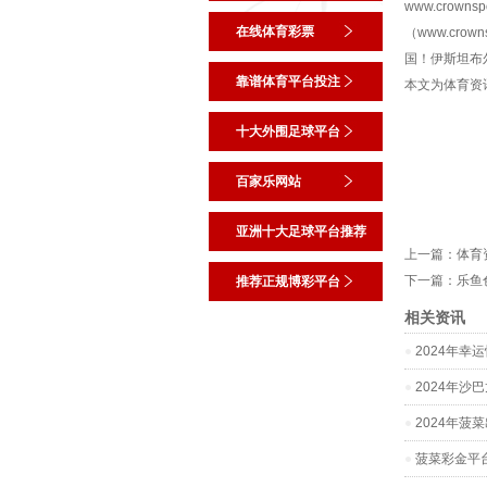
www.crow
在线体育彩票
（www.cro
国！伊斯坦布尔
靠谱体育平台投注
本文为体育资
十大外围足球平台
百家乐网站
亚洲十大足球平台推荐
上一篇：
体育
下一篇：
乐鱼
推荐正规博彩平台
相关资讯
2024年幸运
2024年沙巴
2024年菠菜出
菠菜彩金平台BO