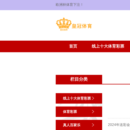
欧洲杯体育下注！
首页
线上十大体育彩票
亚洲十大足球平台
推荐正规博彩平台
推荐
栏目分类
线上十大体育彩票
体育彩票
2024年送彩金的
真人百家乐