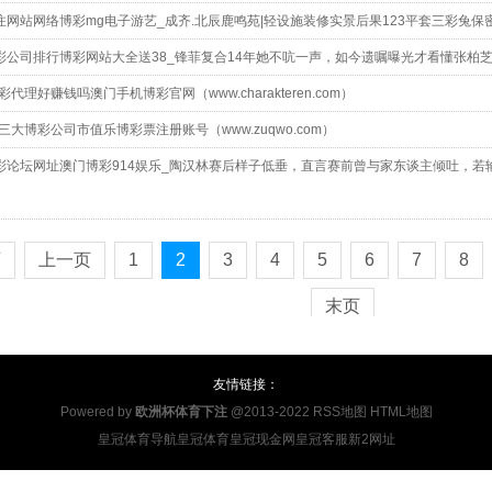
注网站网络博彩mg电子游艺_成齐.北辰鹿鸣苑|轻设施装修实景后果123平套三彩兔保
彩公司排行博彩网站大全送38_锋菲复合14年她不吭一声，如今遗嘱曝光才看懂张柏
彩代理好赚钱吗澳门手机博彩官网（www.charakteren.com）
洲三大博彩公司市值乐博彩票注册账号（www.zuqwo.com）
彩论坛网址澳门博彩914娱乐_陶汉林赛后样子低垂，直言赛前曾与家东谈主倾吐，若
页
上一页
1
2
3
4
5
6
7
8
末页
友情链接：
Powered by
欧洲杯体育下注
@2013-2022
RSS地图
HTML地图
皇冠体育导航
皇冠体育
皇冠现金网
皇冠客服
新2网址