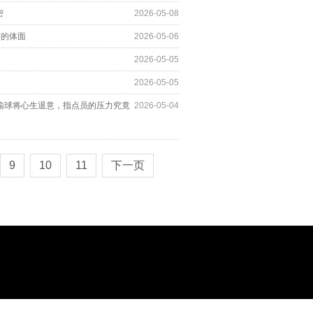
密
2026-05-08
芝的体面
2026-05-06
2026-05-05
2026-05-05
输球将心生退意，指点员的压力究竟
2026-05-04
9
10
11
下一页