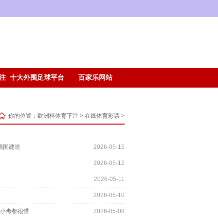
注
十大外围足球平台
百家乐网站
你的位置：
欧洲杯体育下注
>
在线体育彩票
>
强国建造
2026-05-15
2026-05-12
2026-05-11
2026-05-10
到小考都很懵
2026-05-08