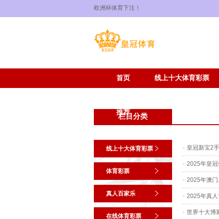
欧洲杯体育下注！
首页
线上十大体育彩票
亚洲十大足球平台
推荐正规博彩平台
推荐
栏目分类
皇冠新宝2手
线上十大体育彩票
2025年皇冠体
体育彩票
2025年澳
真人百家乐
2025年真人
世界十大博
在线体育彩票