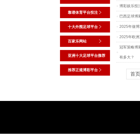
博彩娱乐投
靠谱体育平台投注
巴西足球博
2025年做博
十大外围足球平台
2025年欧
百家乐网站
冠军策略博
亚洲十大足球平台推荐
有多大？
推荐正规博彩平台
首