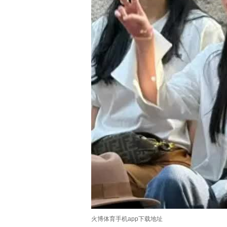
火博体育手机app下载地址