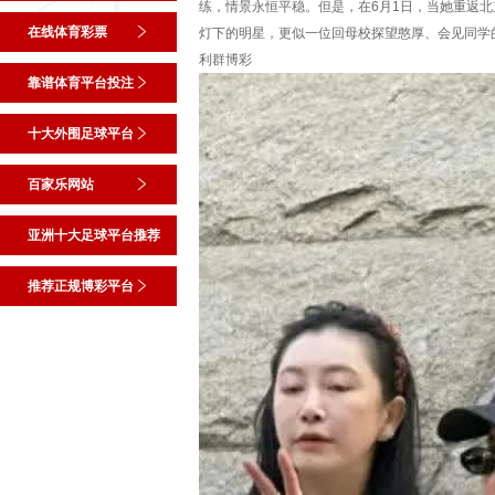
练，情景永恒平稳。但是，在6月1日，当她重返北
在线体育彩票
灯下的明星，更似一位回母校探望憨厚、会见同学
利群博彩
靠谱体育平台投注
十大外围足球平台
百家乐网站
亚洲十大足球平台推荐
推荐正规博彩平台