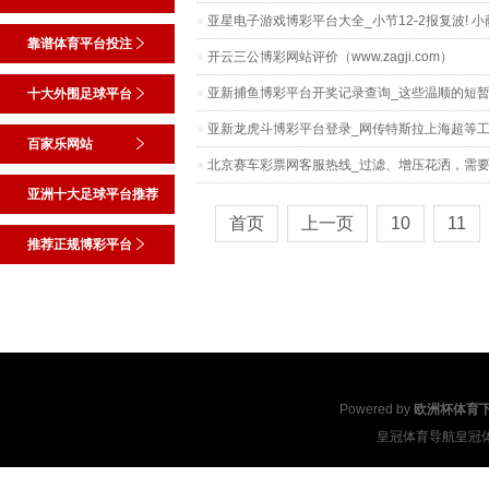
亚星电子游戏博彩平台大全_小节12-2报复波! 
靠谱体育平台投注
开云三公博彩网站评价（www.zagji.com）
亚新捕鱼博彩平台开奖记录查询_这些温顺的短
十大外围足球平台
亚新龙虎斗博彩平台登录_网传特斯拉上海超等工
百家乐网站
北京赛车彩票网客服热线_过滤、增压花洒，需
亚洲十大足球平台推荐
首页
上一页
10
11
推荐正规博彩平台
Powered by
欧洲杯体育
皇冠体育导航
皇冠