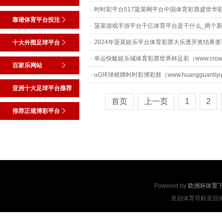
时时彩平台517菠菜网平台中国体育彩票盛世华
靠谱体育平台投注
菠菜游戏手游平台千亿体育平台是干什么_两个新
2024年菠菜娱乐平台体育彩票大乐透开奖结果查询结果17
十大外围足球平台
幸运快艇娱乐城体育彩票世界杯足彩（www.crownspo
百家乐网站
uG环球棋牌时时彩博彩群（www.huangguantiyuvip
亚洲十大足球平台推荐
首页
上一页
1
2
推荐正规博彩平台
Powered by
欧洲杯体育
皇冠体育导航
皇冠