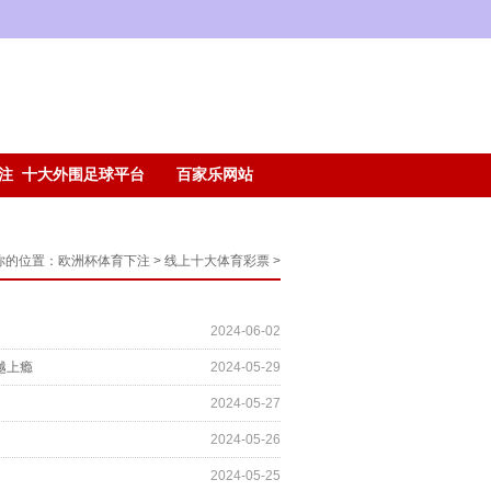
注
十大外围足球平台
百家乐网站
你的位置：
欧洲杯体育下注
>
线上十大体育彩票
>
2024-06-02
越上瘾
2024-05-29
2024-05-27
2024-05-26
2024-05-25