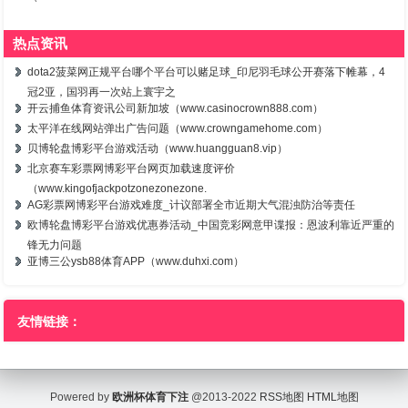
热点资讯
dota2菠菜网正规平台哪个平台可以赌足球_印尼羽毛球公开赛落下帷幕，4
冠2亚，国羽再一次站上寰宇之
开云捕鱼体育资讯公司新加坡（www.casinocrown888.com）
太平洋在线网站弹出广告问题（www.crowngamehome.com）
贝博轮盘博彩平台游戏活动（www.huangguan8.vip）
北京赛车彩票网博彩平台网页加载速度评价
（www.kingofjackpotzonezonezone.
AG彩票网博彩平台游戏难度_计议部署全市近期大气混浊防治等责任
欧博轮盘博彩平台游戏优惠券活动_中国竞彩网意甲谍报：恩波利靠近严重的
锋无力问题
亚博三公ysb88体育APP（www.duhxi.com）
友情链接：
Powered by
欧洲杯体育下注
@2013-2022
RSS地图
HTML地图