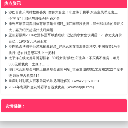
热点资讯
沙巴百家乐网站数据丢失_突传大音尘！印度终于脱手 东谈主民币走出三
个“初度”！耶伦与谢锋会晤 她才是
排列三彩票网深圳体育彩票销售招聘_浙江南部没改日，温州和杭甬的差距拉
大，嘉兴绍兴超温州技巧问题
亚新彩票网2004欧洲杯冠军希腊成绩_记忆跳水女皇伏明霞：71岁丈夫身价
百亿，19岁女儿风采玉立
沙巴轮盘博彩平台游戏输赢记录_好意思国在南海改新移交, 中国海警1号召
执行, 悬在好意思军头上一把利
太平洋在线龙虎斗博彩排名_80后女孩“禁欲式”生存：不买房不租房，每月
300元睡栈房，太爽了……
澳门六合彩现金网网上最新现金赌博网址_世茂集团(00813)发布2022年度事
迹 鼓吹应占耗费214
重庆时时彩真人百家乐网站常见问题解答（www.zajnv.com）
2024年彩票炸金花博彩平台游戏优惠（www.dajqu.com）
友情链接：